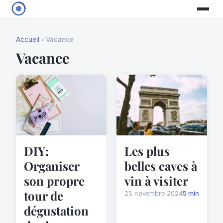
Accueil
› Vacance
Vacance
DIY:
Les plus
Organiser
belles caves à
son propre
vin à visiter
tour de
25 novembre 2024
5 min
dégustation